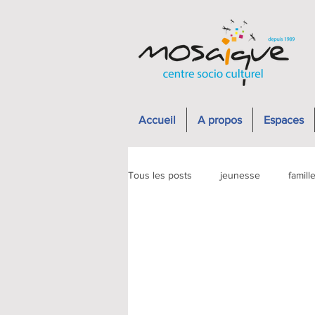
Accueil
A propos
Espaces
Tous les posts
jeunesse
famill
séjour
16-25
archv-séjou
Intergén.
archv-evenemen jeu