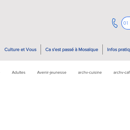
01
Culture et Vous
Ca s'est passé à Mosaïque
Infos prati
e
Adultes
Avenir-jeunesse
archv-cuisine
archv-ca
r
archv-sortie famille
archv-atelier famille
archv-événeme
nesse
soutien
événement
archv-atelier jeunesse