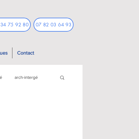
 34 75 92 80
07 82 03 64 93
ques
Contact
fé
arch-intergé
nt famille
archv-sport
avenir-famille