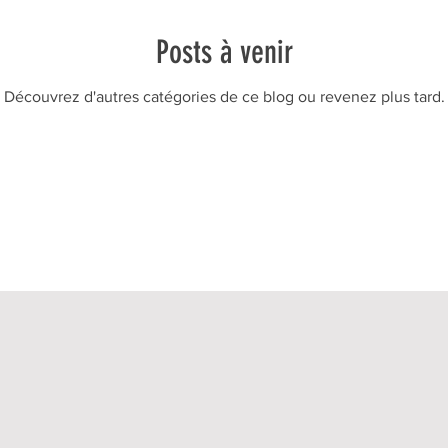
sse
archv vac famille
Posts à venir
UNE 16-25 ans
archv 16-25 ans
Découvrez d'autres catégories de ce blog ou revenez plus tard.