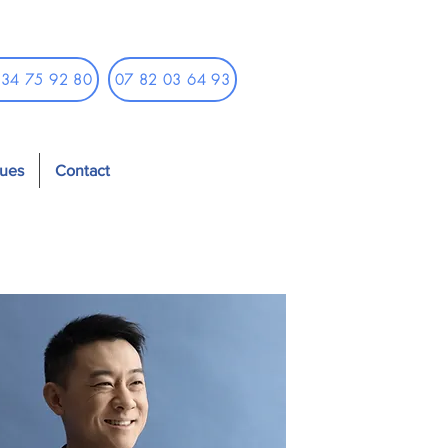
 34 75 92 80
07 82 03 64 93
ques
Contact