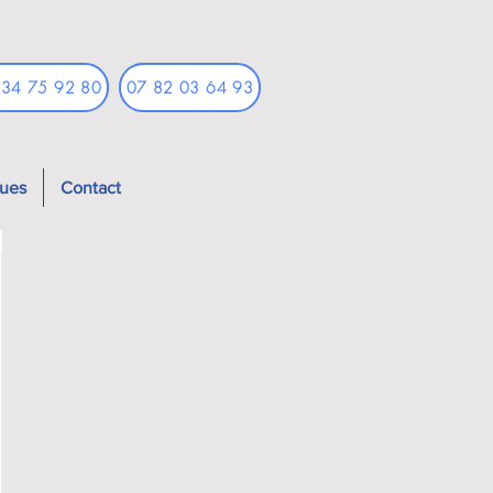
 34 75 92 80
07 82 03 64 93
ques
Contact