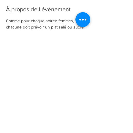
À propos de l'évènement
Comme pour chaque soirée femmes, 
chacune doit prévoir un plat salé ou sucré 
et prévenir de sa venue en précisant se 
que vous emmènerez. Avant de pouvoir 
déguster les spécialités de chacune, nous 
regarderons une comédie dépaysante et 
féminine.
Partagez sur vos réseaux