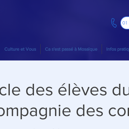
01
Culture et Vous
Ca s'est passé à Mosaïque
Infos prati
cle des élèves du
compagnie des con