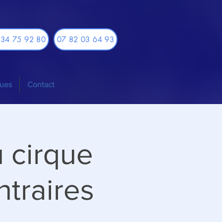
 34 75 92 80
07 82 03 64 93
ques
Contact
 cirque
traires