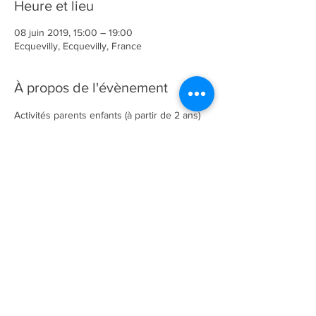
Heure et lieu
08 juin 2019, 15:00 – 19:00
Ecquevilly, Ecquevilly, France
À propos de l'évènement
Activités parents enfants (à partir de 2 ans)
Inscription obligatoire
Participation obligatoire à travers le repas 
partagé (emmener un plat salé ou sucré et 
une boisson)
Gratuit pour les adhérents 
+ 5€ par famille non adhérente
Partagez sur vos réseaux