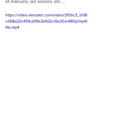
et manuels, les soirées, etc....
https://video.wixstatic.com/video/2f0bc3_b118
cd68a22c455cbf9e2efd2cc6e20a/480p/mp4/
file.mp4