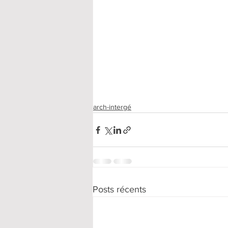
arch-intergé
Posts récents