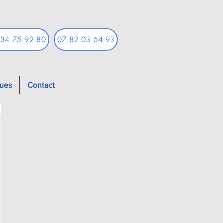
 34 75 92 80
07 82 03 64 93
ques
Contact