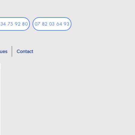
 34 75 92 80
07 82 03 64 93
ques
Contact