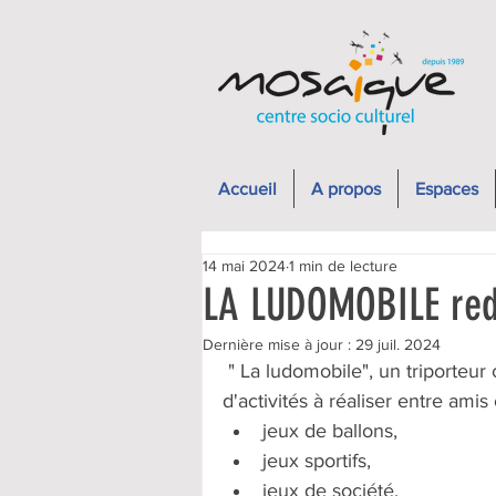
Accueil
A propos
Espaces
14 mai 2024
1 min de lecture
LA LUDOMOBILE re
Dernière mise à jour :
29 juil. 2024
 " La ludomobile", un triporteur conduit par les animateurs de Mosaïque et rempli 
d'activités à réaliser entre amis 
jeux de ballons,
jeux sportifs,
jeux de société,