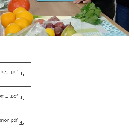
emes oranges
.pdf
 pommes
.pdf
arron
.pdf