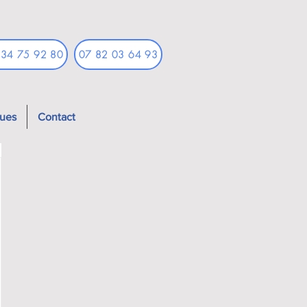
 34 75 92 80
07 82 03 64 93
ques
Contact